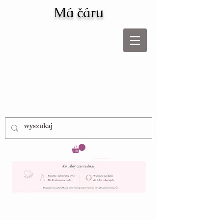
Má čáru