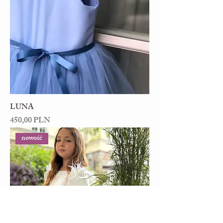
LUNA
Cena
450,00 PLN
nowość