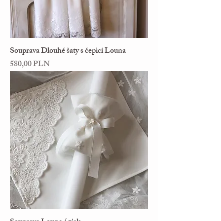
Souprava Dlouhé šaty s čepicí Louna
Cena
580,00 PLN