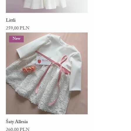
Littli
Cena
259,00 PLN
New
Šaty Allesia
Cena
260,00 PLN