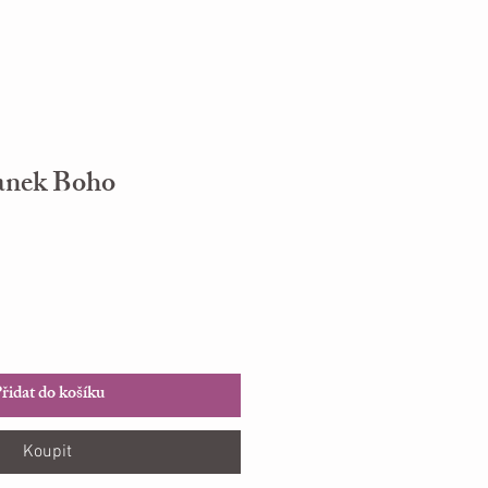
anek Boho
řidat do košíku
Koupit