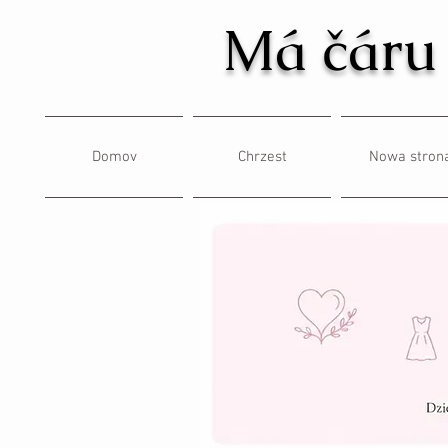
Má čáru
Domov
Chrzest
Nowa stron