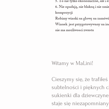
5. To nie tylko ekonomiczne, ale i 
6. Nie opadają, nie blakną i nie zm
kompozycji ⠀ ⠀
Robimy wianki na głowę na zamówi
Wianek jest przygotowywany na in
nie ma mozliwosci zwrotu
Witamy w MaLini!
Cieszymy się, że trafiłe
subtelności i pięknych
sukienki dla dziewczynek
staje się niezapomnian