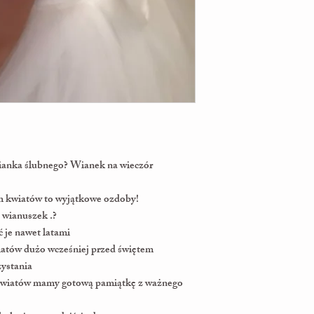
ianka ślubnego? Wianek na wieczór
h kwiatów to wyjątkowe ozdoby! ⠀ ⠀ ⠀
i wianuszek .? ⠀
ć je nawet latami⠀ ⠀
atów dużo wcześniej przed świętem ⠀ ⠀
ystania ⠀
kwiatów mamy gotową pamiątkę z ważnego