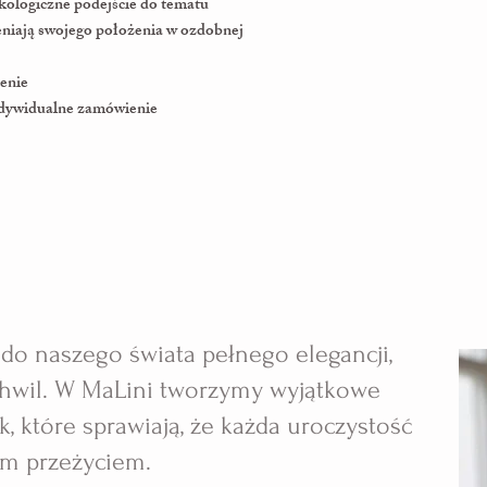
ekologiczne podejście do tematu ⠀ ⠀
ieniają swojego położenia w ozdobnej
enie
dywidualne zamówienie
ś do naszego świata pełnego elegancji,
 chwil. W MaLini tworzymy wyjątkowe
, które sprawiają, że każda uroczystość
ym przeżyciem.