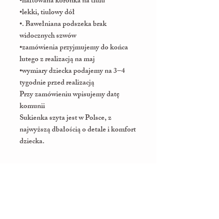
•haftowana koronka na tiulu
•lekki, tiulowy dół
•. Bawełniana podszeka brak
widocznych szwów
•zamówienia przyjmujemy do końca
lutego z realizacją na maj
•wymiary dziecka podajemy na 3–4
tygodnie przed realizacją
Przy zamówieniu wpisujemy datę
komunii
Sukienka szyta jest w Polsce, z
najwyższą dbałością o detale i komfort
dziecka.
Witamy w MaLini!
Cieszymy się, że trafiłeś do