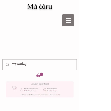
Má čáru