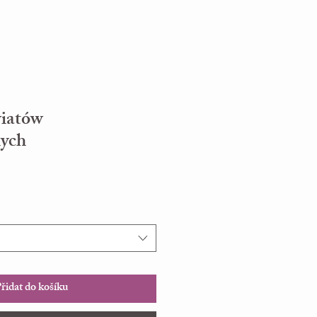
wiatów
nych
řidat do košíku