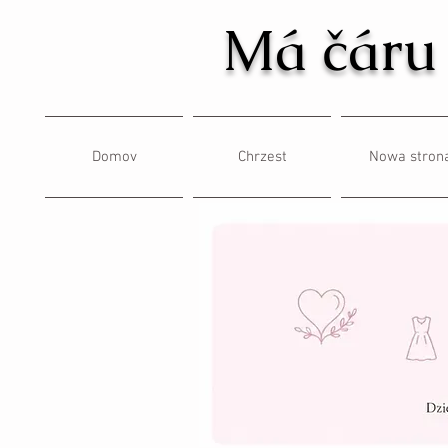
Má čáru
Domov
Chrzest
Nowa stron