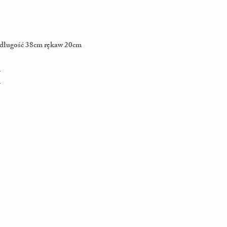
m długość 38cm rękaw 20cm
m
m
m