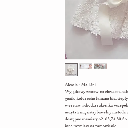
Alessia - Ma Lini
Wyjątkowy zestaw na chrzest z haf
guzik ,kolor echu łamana biel ciepł
w zestaw wchodzi sukienka +czepe
uszyta z mięsistej bawełny metoda
dostępne rozmiary 62, 68,74,80,86
inne rozmiary na zamówienie