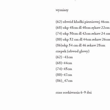
wymiary
(62) obwód kładki piersiowej 46c
(68) okp 48cm dl 40cm rękaw 22c
(74) okp 50cm dl 42cm rekaw 24 c
(80) okp 52 cm dl 44cm rekaw 26c
(86)okp 54 cm dl 46 rekaw 28cm
czepek (obwod glowy)
(62) -41cm
(68)-44cm
(74)-45cm
(80)-47cm
(86)_47cm
czas ocekiwania 6-9 dni