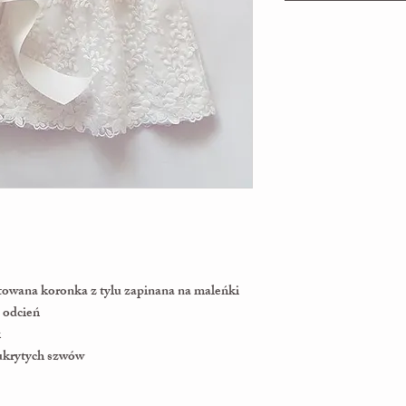
towana koronka z tylu zapinana na maleńki
y odcień
k
 ukrytych szwów