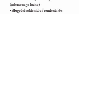
(mierzonego luźno)
• długości sukienki od ramienia do
docelowej długości końcowej
Dzięki temu możemy stworzyć
sukienkę idealnie dopasowaną do
małej właścicielki. ✨
Welcome to MaLini!
We're thrilled that you've entered
our world of elegance, subtlety, and
beautiful moments. At MaLini, we
create unique dresses for girls that
transform every celebration into an
unforgettable experience.