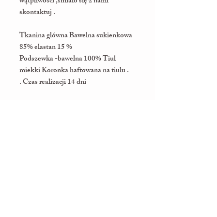
wątpliwości ,śmialo się z nami
skontaktuj .
Tkanina glówna Bawelna sukienkowa
85% elastan 15 %
Podszewka -bawelna 100% Tiul
miekki Koronka haftowana na tiulu .
. Czas realizacji 14 dni
Welcome to MaLini!
We're thrilled that you've entered
our world of elegance, subtlety, and
beautiful moments. At MaLini, we
create unique dresses for girls that
transform every celebration into an