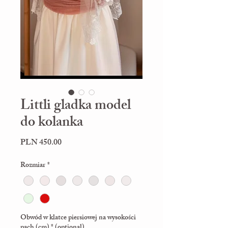
Littli gladka model
do kolanka
Price
PLN 450.00
Rozmiar
*
Obwód w klatce piersiowej na wysokości
pach (cm) * (optional)