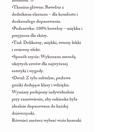
Komunii. 🌸
•Tkanina główna: Bawełna z
dodatkiem elastanu – dla komfortu i
doskonałego dopasowania.
•Podszewka: 100% bawełny – miękka i
przyjazna dla skóry.
•Tiul: Delikatny, miękki, tworzy lekki
i zwiewny efekt.
•Sposób szycia: Wykonana metodą
ukrytych szwów dla najwyższej
estetyki i wygody.
•Detal: Z tyłu subtelne, perłowe
guziki dodające klasy i wdzięku.
Wymiary podajemy indywidualnie
przy zamówieniu, aby sukienka była
idealnie dopasowana do każdej
dziewczynki.
Również możesz wybrać wzór koronki