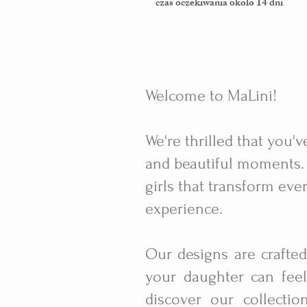
czas oczekiwania okolo 14 dni
Welcome to MaLini!
We're thrilled that you'v
and beautiful moments. 
girls that transform eve
experience.
Our designs are crafted
your daughter can feel 
discover our collectio