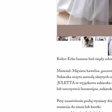
Kolor: Echu łamana biel ciepły odci
Materiał: Mięsista bawełna ,posz
Sukienka uszyta metodą ukrytych 
JULETTA to wyjątkowa sukienka 
lub uroczystość komunijna ,sukien
Przy zamówieniu podaj wymiary dzie
ramienia do ziemi lub kostki.