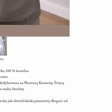
en.
ewka 100 % bawełna
szwów
dedykowana na Pierwszą Komunię Świętą
ka malej druchny
cka jak obwód klatki piersiowej długość od