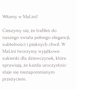
Witamy w MaLini!
Cieszymy się, że trafiłeś do
naszego świata pełnego elegancji,
subtelności i pięknych chwil. W
MaLini tworzymy wyjątkowe
sukienki dla dziewczynek, które
sprawiają, że każda uroczystość
staje się niezapomnianym
przeżyciem.
Nasze projekty powstają z pasji i
dbałości o każdy detal, by Twoja
córka mogła poczuć się jak mała