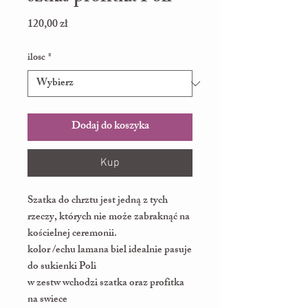
Cena
120,00 zł
ilosc
*
Dodaj do koszyka
Kup
Szatka do chrztu
jest jedną z tych
rzeczy, których nie może zabraknąć na
kościelnej ceremonii.
kolor /echu lamana biel idealnie pasuje
do sukienki Poli
w zestw wchodzi szatka oraz profitka
na swiece