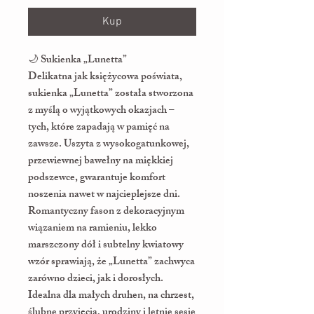
Kup
🌙 Sukienka „Lunetta”
Delikatna jak księżycowa poświata,
sukienka „Lunetta” została stworzona
z myślą o wyjątkowych okazjach –
tych, które zapadają w pamięć na
zawsze. Uszyta z wysokogatunkowej,
przewiewnej bawełny na miękkiej
podszewce, gwarantuje komfort
noszenia nawet w najcieplejsze dni.
Romantyczny fason z dekoracyjnym
wiązaniem na ramieniu, lekko
marszczony dół i subtelny kwiatowy
wzór sprawiają, że „Lunetta” zachwyca
zarówno dzieci, jak i dorosłych.
Idealna dla małych druhen, na chrzest,
ślubne przyjęcia, urodziny i letnie sesje