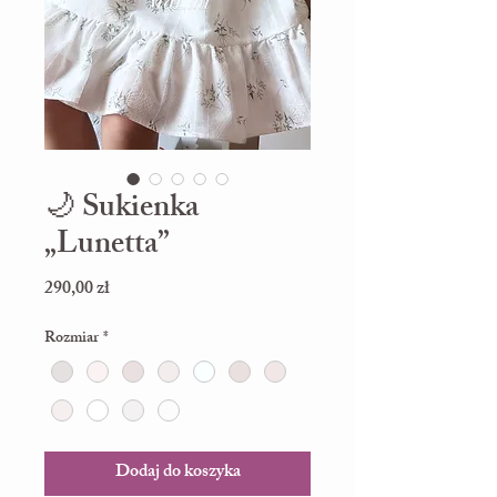
🌙 Sukienka
„Lunetta”
Cena
290,00 zł
Rozmiar
*
Dodaj do koszyka