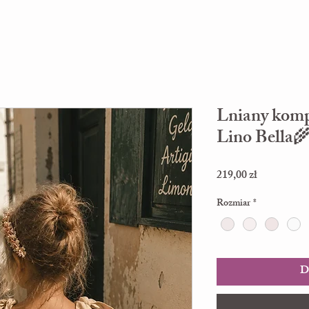
Lniany komp
Lino Bella
Cena
219,00 zł
Rozmiar
*
D