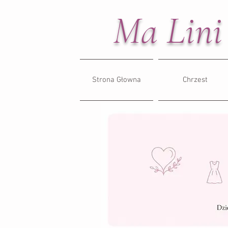
Ma Lini
Strona Głowna
Chrzest