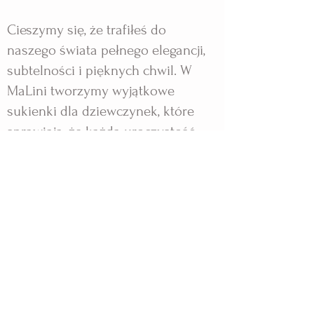
Cieszymy się, że trafiłeś do
naszego świata pełnego elegancji,
subtelności i pięknych chwil. W
MaLini tworzymy wyjątkowe
sukienki dla dziewczynek, które
sprawiają, że każda uroczystość
staje się niezapomnianym
przeżyciem.
Nasze projekty powstają z pasji i
dbałości o każdy detal, by Twoja
córka mogła poczuć się jak mała
księżniczka. Zapraszamy do
odkrywania kolekcji, które łączą