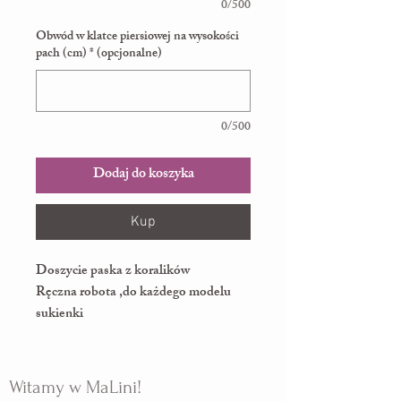
0/500
Obwód w klatce piersiowej na wysokości
pach (cm) * (opcjonalne)
0/500
Dodaj do koszyka
Kup
Doszycie paska z koralików
Ręczna robota ,do każdego modelu
sukienki
Witamy w MaLini!