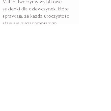
MaLini tworzymy wyjątkowe
sukienki dla dziewczynek, które
sprawiają, że każda uroczystość
staje się niezapomnianym
przeżyciem.
Nasze projekty powstają z pasji i
dbałości o każdy detal, by Twoja
córka mogła poczuć się jak mała
księżniczka. Zapraszamy do
odkrywania kolekcji, które łączą
styl, jakość i wyjątkową magię
dzieciństwa.
Rozgość się i znajdź coś, co sprawi,
że ten szczególny dzień stanie się