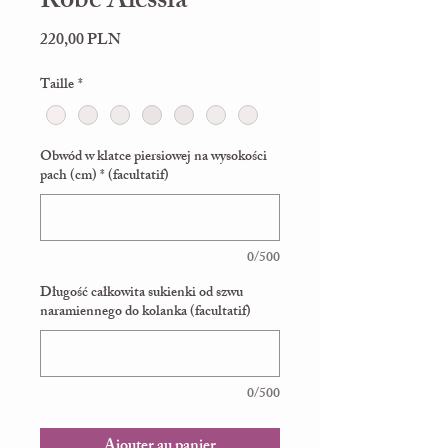
Robe Alessia
Prix
220,00 PLN
Taille
*
Obwód w klatce piersiowej na wysokości
pach (cm) * (facultatif)
0/500
Długość całkowita sukienki od szwu
naramiennego do kolanka (facultatif)
0/500
Ajouter au panier