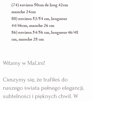
(74) environ 50cm de long 42cm
manche 24cm
80) environ 52/54 cm, longueur
44/46cm, manche 26 cm
86) environ 54/56 cm, longueur 46/48
cm, manche 28 cm
Witamy w MaLini!
Cieszymy się, że trafiłeś do
naszego świata pełnego elegancji,
subtelności i pięknych chwil. W
MaLini tworzymy wyjątkowe
sukienki dla dziewczynek, które
sprawiają, że każda uroczystość