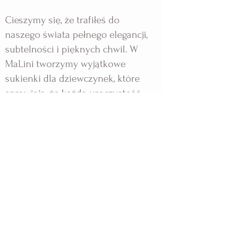
Cieszymy się, że trafiłeś do
naszego świata pełnego elegancji,
subtelności i pięknych chwil. W
MaLini tworzymy wyjątkowe
sukienki dla dziewczynek, które
sprawiają, że każda uroczystość
staje się niezapomnianym
przeżyciem.
Nasze projekty powstają z pasji i
dbałości o każdy detal, by Twoja
córka mogła poczuć się jak mała
księżniczka. Zapraszamy do
odkrywania kolekcji, które łączą
styl, jakość i wyjątkową magię