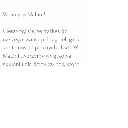
Witamy w MaLini!
Cieszymy się, że trafiłeś do
naszego świata pełnego elegancji,
subtelności i pięknych chwil. W
MaLini tworzymy wyjątkowe
sukienki dla dziewczynek, które
sprawiają, że każda uroczystość
staje się niezapomnianym
przeżyciem.
Nasze projekty powstają z pasji i
dbałości o każdy detal, by Twoja
córka mogła poczuć się jak mała