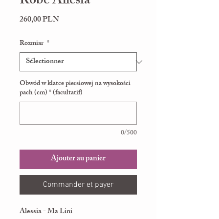
Robe Allésia
Prix
260,00 PLN
Rozmiar
*
Obwód w klatce piersiowej na wysokości
pach (cm) * (facultatif)
0/500
Ajouter au panier
Commander et payer
Alessia - Ma Lini