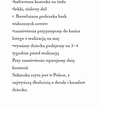
•haftowana koronka na tiulu
•lekki, tiulowy dół
•. Bawełniana podszeka brak
widocznych szwów
•zamówienia przyjmujemy do końca
lutego z realizacją na maj
•wymiary dziecka podajemy na 3–4
tygodnie przed realizacją
Przy zamówieniu wpisujemy datę
komunii
Sukienka szyta jest w Polsce, z
najwyższą dbałością o detale i komfort
dziecka.
Willkommen bei MaLini!
Wir freuen uns, dass Sie in unsere