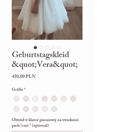
Geburtstagskleid
&quot;Vera&quot;
Preis
450,00 PLN
Größe
*
Obwód w klatce piersiowej na wysokości
pach (cm) * (optional)