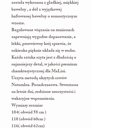
została wykonana z gładkiej, miękkiej
bawełny , a dół z wyjątkowej
haftowanej bawełny o romantycznym
wzorze.
Regulowane wiązania na ramionach
zapewniają wygodne dopasowanie, a
lekki, przewiewny krój sprawia, że
sukienka pięknie układa się w ruchu.
Każda sztuka szyta jest z dbałością o
najmniejszy detal, w jakości premium
charakterystycznej dla MaLini.
Uszyta metodą ukrytych szwów
Naturalna. Ponadczasowa. Stworzona
na letnie dni, rodzinne uroczystości i
wakacyjne wspomnienia.
Wymiary rozmiar
104( obwód 58 cm )
110 (obwód 60cm )
116( obwód 62cm)