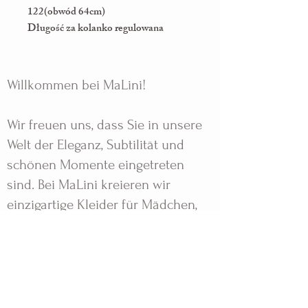
122(obwód 64cm)
Długość za kolanko regulowana
Willkommen bei MaLini!
Wir freuen uns, dass Sie in unsere
Welt der Eleganz, Subtilität und
schönen Momente eingetreten
sind. Bei MaLini kreieren wir
einzigartige Kleider für Mädchen,
die jede Feier zu einem
unvergesslichen Erlebnis machen.
Unsere Designs werden mit
Leidenschaft und Liebe zum Detail