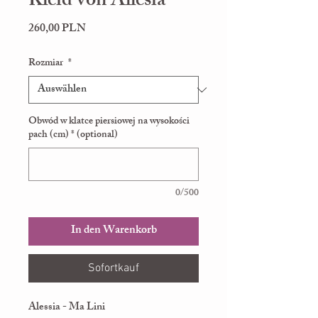
Kleid von Allesia
Preis
260,00 PLN
Rozmiar
*
Obwód w klatce piersiowej na wysokości
pach (cm) * (optional)
0/500
In den Warenkorb
Sofortkauf
Alessia - Ma Lini