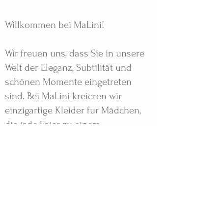
Willkommen bei MaLini!
Wir freuen uns, dass Sie in unsere
Welt der Eleganz, Subtilität und
schönen Momente eingetreten
sind. Bei MaLini kreieren wir
einzigartige Kleider für Mädchen,
die jede Feier zu einem
unvergesslichen Erlebnis machen.
Unsere Designs werden mit
Leidenschaft und Liebe zum Detail
gefertigt, damit sich Ihre Tochter
wie eine kleine Prinzessin fühlen